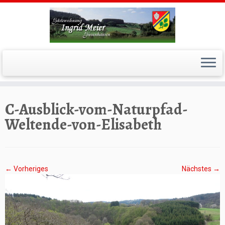
Zum
Inhalt
springen
C-Ausblick-vom-Naturpfad-
Weltende-von-Elisabeth
← Vorheriges
Nächstes →