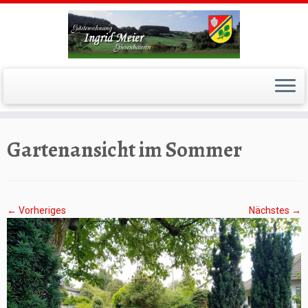
Zum
Inhalt
springen
Gartenansicht im Sommer
← Vorheriges
Nächstes →